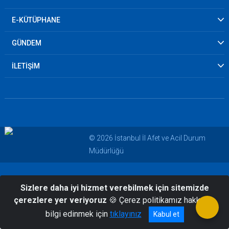
E-KÜTÜPHANE
GÜNDEM
İLETİŞİM
© 2026 İstanbul İl Afet ve Acil Durum
Müdürlüğü
Sizlere daha iyi hizmet verebilmek için sitemizde
çerezlere yer veriyoruz
🍪 Çerez politikamız hakkında
bilgi edinmek için
tıklayınız
Kabul et